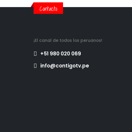
Contacto
¡El canal de todos los peruanos!
+51 980 020 069
info@contigotv.pe