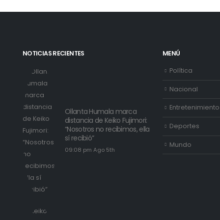
NOTICIAS RECIENTES
MENÚ
Política
Nacional
Entretenimiento
Ollanta Humala marca
distancia de Keiko Fujimori:
Deportes
“Nosotros no recibimos, ella
sí recibió”
Mundo
09:08 pm Ago 5th