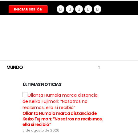
INICIAR SESIÓN
MUNDO
ÚLTIMAS NOTICIAS
Ollanta Humala marca distancia de
Restos del pil
Keiko Fujimori: “Nosotros no recibimos,
tragedia aér
ella sí recibió”
entregados a
5 de agosto de 2026
5 de agosto de