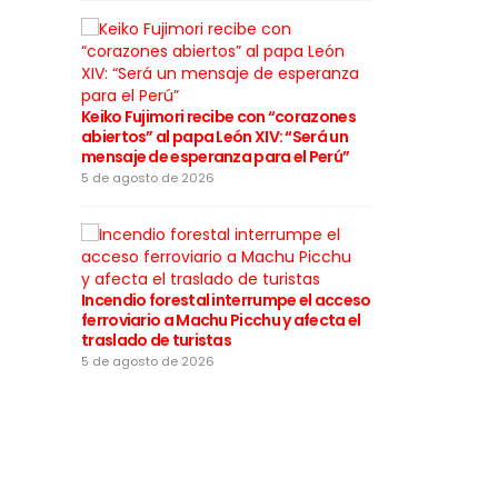
Cortes de lu
a varios distr
Keiko Fujimori recibe con “corazones
desde este 5
abiertos” al papa León XIV: “Será un
mensaje de esperanza para el Perú”
5 de agosto de
5 de agosto de 2026
Incendio forestal interrumpe el acceso
Rafael López 
ferroviario a Machu Picchu y afecta el
motivos de la
traslado de turistas
califica las 
“infames”
5 de agosto de 2026
4 de agosto de