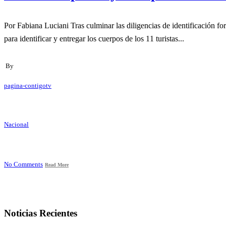
Por Fabiana Luciani Tras culminar las diligencias de identificación forense, ambos tripulantes fueron trasladados a Lima, donde familiares y amigos les dieron el último adiós. Mientras tanto, continúa el proceso
para identificar y entregar los cuerpos de los 11 turistas...
By
pagina-contigotv
Nacional
No Comments
Read More
Noticias Recientes