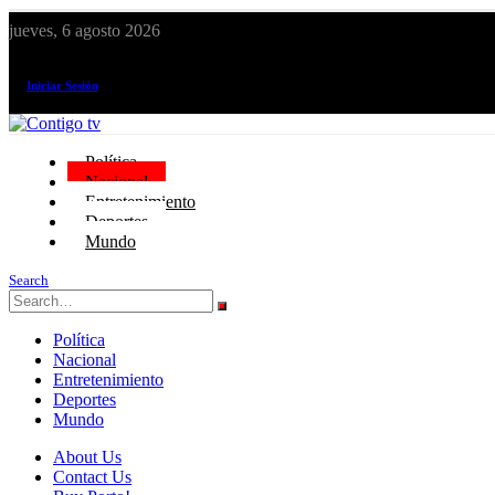
jueves, 6 agosto 2026
¡El canal de todos los peruanos!
Iniciar Sesión
Política
Nacional
Entretenimiento
Deportes
Mundo
Search
Política
Nacional
Entretenimiento
Deportes
Mundo
About Us
Contact Us