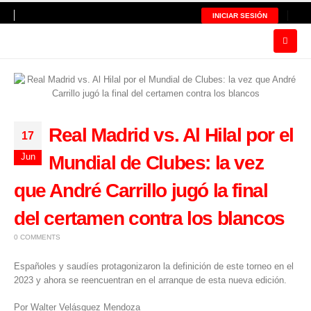
INICIAR SESIÓN
Real Madrid vs. Al Hilal por el
17
Jun
Mundial de Clubes: la vez
que André Carrillo jugó la final
del certamen contra los blancos
0 COMMENTS
Españoles y saudíes protagonizaron la definición de este torneo en el
2023 y ahora se reencuentran en el arranque de esta nueva edición.
Por Walter Velásquez Mendoza