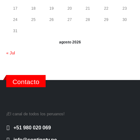
17
18
19
20
21
22
23
24
25
26
27
28
29
30
31
agosto 2026
« Jul
Contacto
¡El canal de todos los peruanos!
+51 980 020 069
info@contigotv.pe