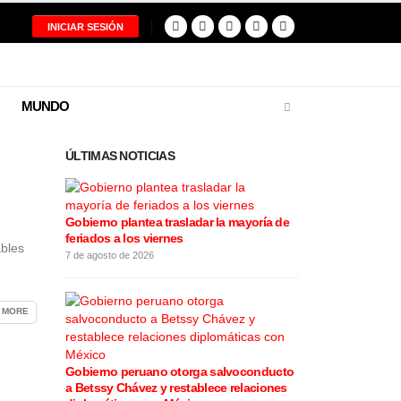
INICIAR SESIÓN
MUNDO
ÚLTIMAS NOTICIAS
Gobierno plantea trasladar la mayoría de
feriados a los viernes
Fiscalía solic
ables
prisión para e
7 de agosto de 2026
7 de agosto de 20
 MORE
Gobierno peruano otorga salvoconducto
Ollanta Humal
a Betssy Chávez y restablece relaciones
Fujimori: “Nos