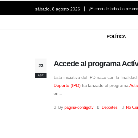
sábado, 8 agosto 2026
¡El canal de todos los peruan
POLÍTICA
Accede al programa Actív
23
ABR
Esta iniciativa del IPD nace con la finalida
Deporte (IPD)
ha lanzado el programa
Actí
en...
By
pagina-contigotv
Deportes
No Co