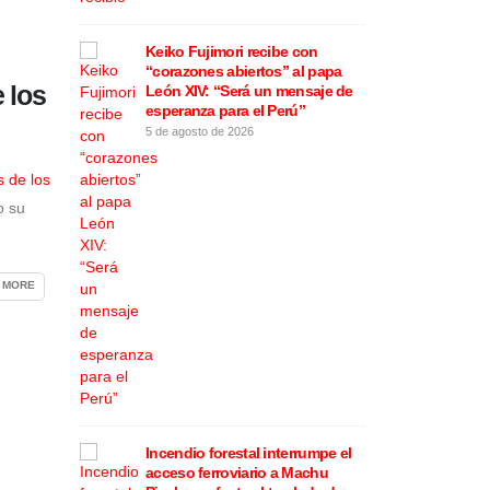
Keiko Fujimori recibe con
“corazones abiertos” al papa
 los
León XIV: “Será un mensaje de
esperanza para el Perú”
amados
Cortes d
5 de agosto de 2026
stritos de
afectarán
este 5 de
Lima y C
agosto
s de los
5 de agost
o su
 MORE
vita revelar
Incendio forestal interrumpe el
Rafael L
nuncia de
acceso ferroviario a Machu
los moti