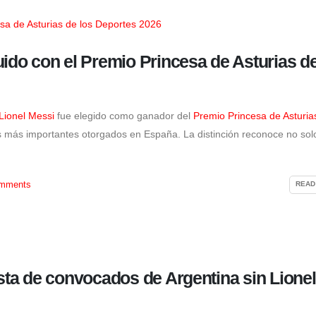
Keiko Fujimori recibe con
“corazones abiertos” al papa
uido con el Premio Princesa de Asturias de
León XIV: “Será un mensaje de
esperanza para el Perú”
Cortes de luz progr
5 de agosto de 2026
afectarán a varios di
Lima y Callao desde 
agosto
Lionel Messi
fue elegido como ganador del
Premio Princesa de Asturia
5 de agosto de 2026
s más importantes otorgados en España. La distinción reconoce no sol
mments
READ
ista de convocados de Argentina sin Lionel
Incendio forestal interrumpe el
Rafael López Aliaga e
acceso ferroviario a Machu
los motivos de la re