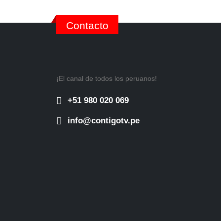
Contacto
¡El canal de todos los peruanos!
+51 980 020 069
info@contigotv.pe