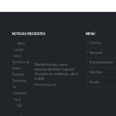
NOTICIAS RECIENTES
MENÚ
Política
Nacional
Entretenimiento
Ollanta Humala marca
distancia de Keiko Fujimori:
Deportes
“Nosotros no recibimos, ella sí
recibió”
Mundo
09:08 pm Ago 5th