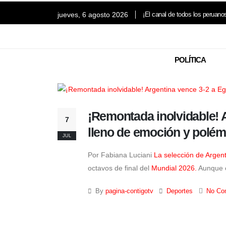
jueves, 6 agosto 2026
¡El canal de todos los peruano
POLÍTICA
¡Remontada inolvidable! A
7
lleno de emoción y polém
JUL
Por Fabiana Luciani
La selección de Argen
octavos de final del
Mundial 2026.
Aunque e
By
pagina-contigotv
Deportes
No Co