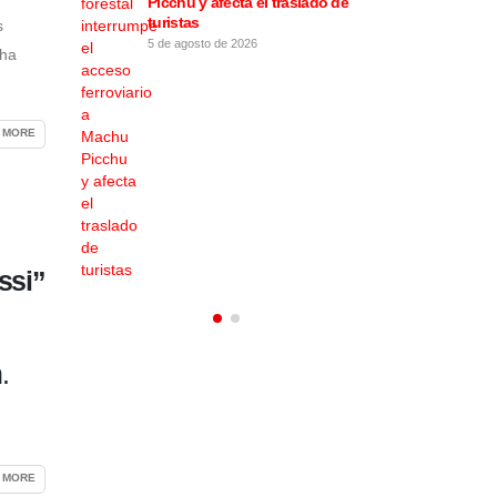
 las
Picchu y afecta el traslado de
Luis Rubi
“infames”
turistas
especula
s
5 de agosto de 2026
4 de agost
 ha
 MORE
ssi”
.
 MORE