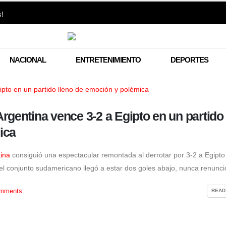
s!
NACIONAL
ENTRETENIMIENTO
DEPORTES
Ollanta Humala marca distancia
Restos del piloto y l
rgentina vence 3-2 a Egipto en un partido
de Keiko Fujimori: “Nosotros no
de la tragedia aérea
recibimos, ella sí recibió”
fueron entregados a
ica
familias
5 de agosto de 2026
5 de agosto de 2026
tina
consiguió una espectacular remontada al derrotar por 3-2 a Egipto
l conjunto sudamericano llegó a estar dos goles abajo, nunca renunció 
mments
READ