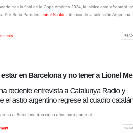
Picchu y afecta el traslado de
Luis Rubio y califica
turistas
especulaciones de 
onado tras la final de la Copa América 2024, la ‘albiceleste’ afrontará lo
5 de agosto de 2026
4 de agosto de 2026
bia Por Sofía Paredes
Lionel Scaloni,
técnico de la selección Argentina,
mments
READ
 estar en Barcelona y no tener a Lionel Me
 una reciente entrevista a Catalunya Radio y
 el astro argentino regrese al cuadro catalán
egreso al Barcelona tras cinco años para poner al...
ment
READ