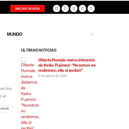
INICIAR SESIÓN
MUNDO
ÚLTIMAS NOTICIAS
a copiloto
Ollanta Humala marca distancia
Restos de
 en Nasca ya
de Keiko Fujimori: “Nosotros no
de la tr
 sus
recibimos, ella sí recibió”
fueron e
familias
5 de agosto de 2026
5 de agost
 en los
al...
 MORE