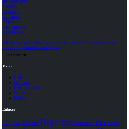
Gobierno peruano otorga salvoconducto a Betssy Chávez y restablece
relaciones diplomáticas con México
11:08 pm Ago 7th
Menú
Política
Nacional
Entretenimiento
Deportes
Mundo
Enlaces
Deportes
Cultura
Economía
Educación
Cine
Ciencia