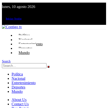
lunes, 10 agosto 2026
¡El canal de todos los peruanos!
Iniciar Sesión
Política
Nacional
Entretenimiento
Deportes
Mundo
Search
Política
Nacional
Entretenimiento
Deportes
Mundo
About Us
Contact Us