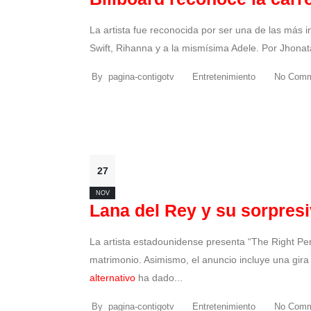
La artista fue reconocida por ser una de las más i
Swift, Rihanna y a la mismísima Adele. Por Jhonat
By
pagina-contigotv
Entretenimiento
No Comm
27
NOV
Lana del Rey y su sorpres
La artista estadounidense presenta “The Right Per
matrimonio. Asimismo, el anuncio incluye una gir
alternativo
ha dado...
By
pagina-contigotv
Entretenimiento
No Comm