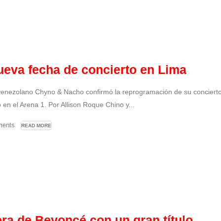
eva fecha de concierto en Lima
 venezolano Chyno & Nacho confirmó la reprogramación de su conciert
en el Arena 1. Por Allison Roque Chino y...
ents
READ MORE
era de Beyoncé con un gran título