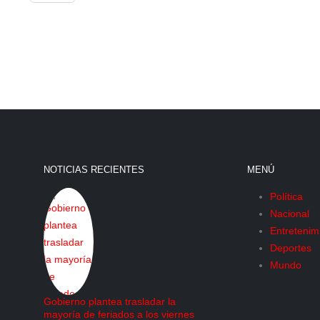
NOTICIAS RECIENTES
MENÚ
Política
Nacional
Entretenim
Deportes
Mundo
Gobierno plantea trasladar la
mayoría de feriados a los viernes