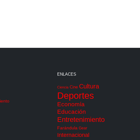
ENLACES
Cultura
Cine
Ciencia
Deportes
iento
Economía
Educación
Entretenimiento
Farándula
Gear
Internacional