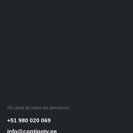
¡El canal de todos los peruanos!
+51 980 020 069
info@contigotv.pe