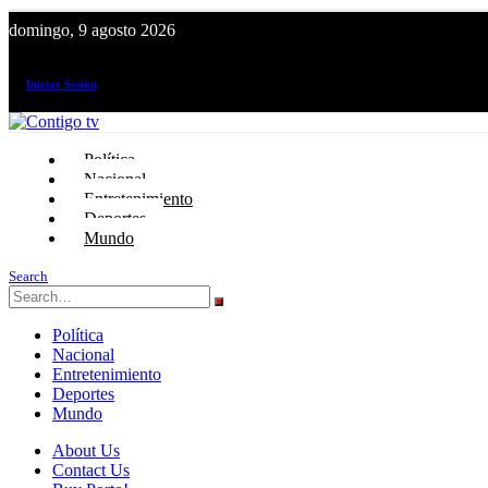
domingo, 9 agosto 2026
¡El canal de todos los peruanos!
Iniciar Sesión
Política
Nacional
Entretenimiento
Deportes
Mundo
Search
Política
Nacional
Entretenimiento
Deportes
Mundo
About Us
Contact Us