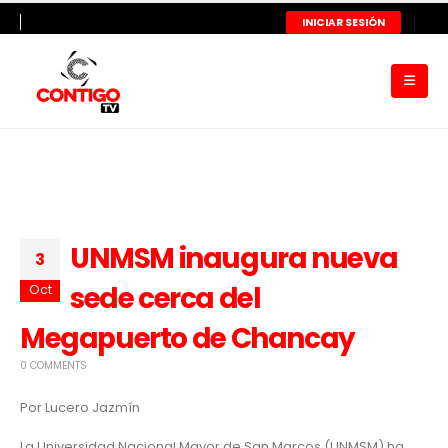
INICIAR SESIÓN
UNMSM inaugura nueva
3
sede cerca del
Oct
Megapuerto de Chancay
0 COMMENTS
Por Lucero Jazmín
La Universidad Nacional Mayor de San Marcos (UNMSM) ha