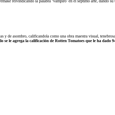
remake reivindicando la palabra ‘vampiro’ en el séptimo arte, dando su t
ivas y de asombro, calificandola como una obra maestra visual, tenebro
llo se le agrega la calificación de Rotten Tomatoes que le ha dado 