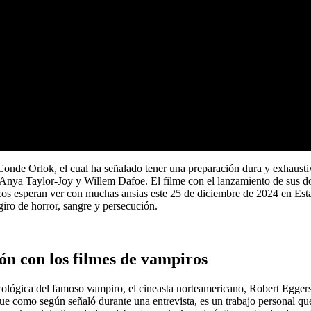
l Conde Orlok, el cual ha señalado tener una preparación dura y exhaust
nya Taylor-Joy y Willem Dafoe. El filme con el lanzamiento de sus dos tr
ticos esperan ver con muchas ansias este 25 de diciembre de 2024 en Est
iro de horror, sangre y persecución.
ón con los filmes de vampiros
icológica del famoso vampiro, el cineasta norteamericano, Robert Eggers
 como según señaló durante una entrevista, es un trabajo personal que 