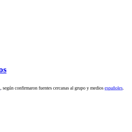
os
a
, según confirmaron fuentes cercanas al grupo y medios
españoles
.