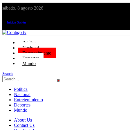
sábado, 8 agosto 2026
¡El canal de todos los peruanos!
Iniciar Sesión
Política
Nacional
Entretenimiento
Deportes
Mundo
Search
Política
Nacional
Entretenimiento
Deportes
Mundo
About Us
Contact Us