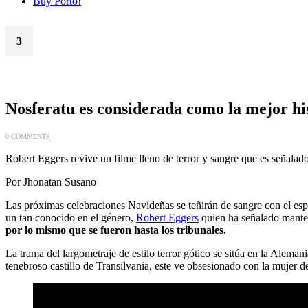
Buy Porto!
3
Dic
Nosferatu es considerada como la mejor hi
0 COMMENTS
Robert Eggers revive un filme lleno de terror y sangre que es señalad
Por Jhonatan Susano
Las próximas celebraciones Navideñas se teñirán de sangre con el esp
un tan conocido en el género,
Robert Eggers
quien ha señalado manten
por lo mismo que se fueron hasta los tribunales.
La trama del largometraje de estilo terror gótico se sitúa en la Alem
tenebroso castillo de Transilvania, este ve obsesionado con la mujer de