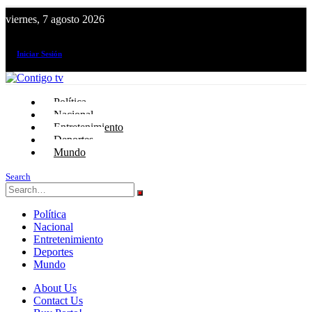
viernes, 7 agosto 2026
¡El canal de todos los peruanos!
Iniciar Sesión
Política
Nacional
Entretenimiento
Deportes
Mundo
Search
Política
Nacional
Entretenimiento
Deportes
Mundo
About Us
Contact Us