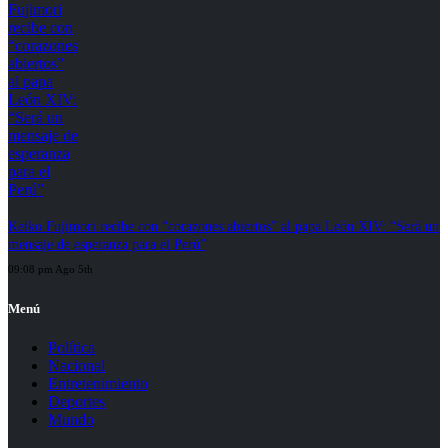
Keiko Fujimori recibe con “corazones abiertos” al papa León XIV: “Será un
mensaje de esperanza para el Perú”
09:08 pm Ago 5th
Menú
Política
Nacional
Entretenimiento
Deportes
Mundo