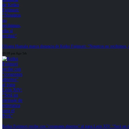
Ollanta Humala marca distancia de Keiko Fujimori: “Nosotros no recibimos, el
09:08 pm Ago 5th
Keiko Fujimori recibe con “corazones abiertos” al papa León XIV: “Será un m