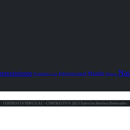
Nac
retenimiento
Mundo
Internacional
Farándula
Gear
Música
CONTIGO TV PERU S.A.C - CONTIGO TV © 2025 Todos los derechos Reservados.