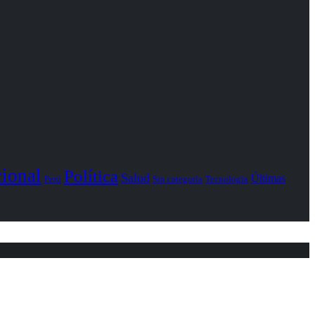
ional
Política
Salud
Últimas
Perú
Sin categoría
Tecnología