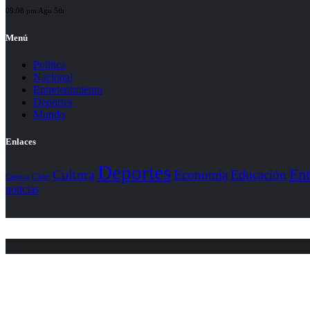
09:08 pm Ago 5th
Menú
Política
Nacional
Entretenimiento
Deportes
Mundo
Enlaces
Deportes
Ent
Cultura
Economía
Educación
Cine
Ciencia
noticias