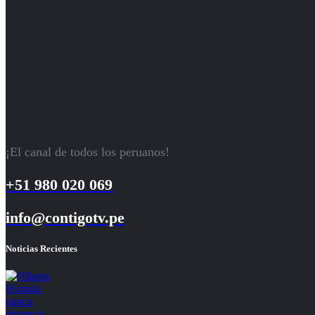
¡El canal de todos los peruanos!
+51 980 020 069
info@contigotv.pe
Noticias Recientes