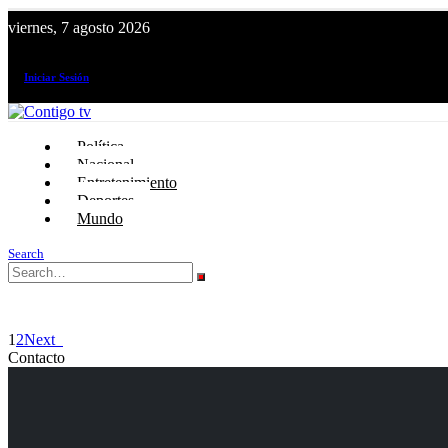
viernes, 7 agosto 2026
¡El canal de todos los peruanos!
Iniciar Sesión
Política
Nacional
Entretenimiento
Deportes
Mundo
Search
1
2
Next
Contacto